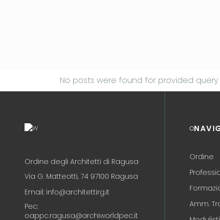
No posts were found for provided query
NAVI
Ordine
Ordine degli Architetti di Ragusa
Professi
Via G. Matteotti, 74 97100 Ragusa
Formazi
Email: info@architettirg.it
Amm. Tr
Pec:
oappc.ragusa@archiworldpec.it
Modulist