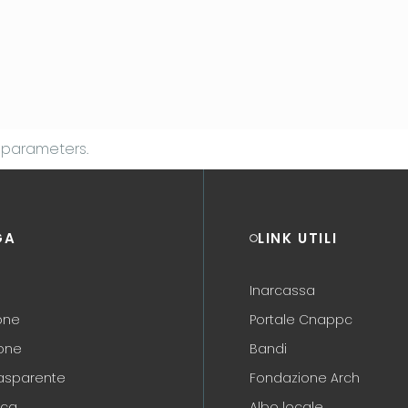
 parameters.
GA
LINK UTILI
Inarcassa
one
Portale Cnappc
one
Bandi
asparente
Fondazione Arch
ica
Albo locale