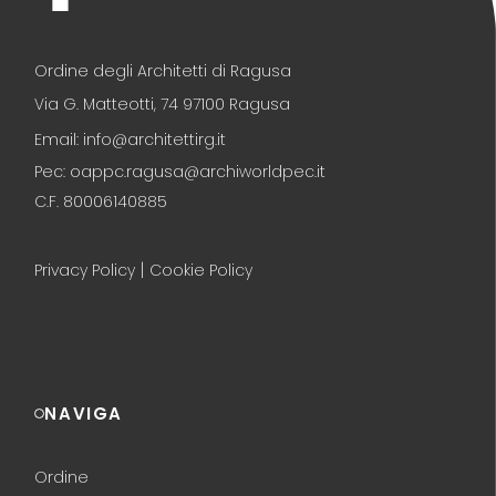
Ordine degli Architetti di Ragusa
Via G. Matteotti, 74 97100 Ragusa
Email: info@architettirg.it
Pec: oappc.ragusa@archiworldpec.it
C.F. 80006140885
|
Privacy Policy
Cookie Policy
NAVIGA
Ordine