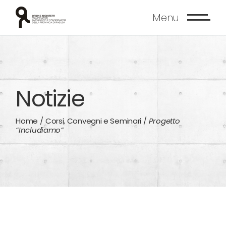
Skip
to
Menu
the
content
Notizie
Home
Corsi, Convegni e Seminari
Progetto
“Includiamo”